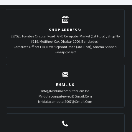
SHOP ADDRESS:
28/G/1 Toynbee Circular Road , GPB Computer Market (1st Floor) , Shop No
#119, Motijheel C/A, Dhaka- 1000, Bangladesh
Corporate Office: 114, New Elephant Road (3rd Floor), Amena Bhaban
Friday Closed
EMAIL US
Info@mridulacomputer.com.bd
Mridulacomputerweb@gmail.com
Mridulacomputer2007@gmail.com