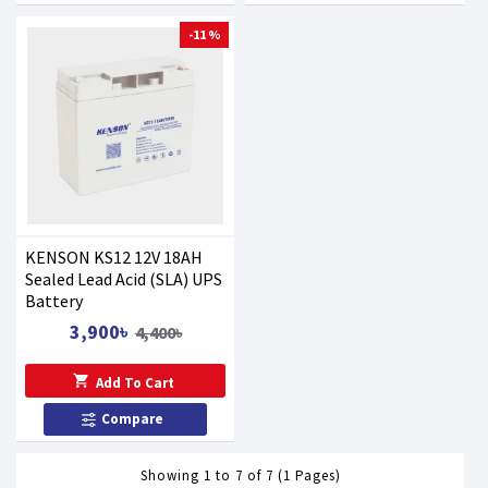
-11 %
KENSON KS12 12V 18AH
Sealed Lead Acid (SLA) UPS
Battery
3,900৳
4,400৳
Add To Cart
Compare
Showing 1 to 7 of 7 (1 Pages)